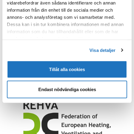
vidarebefordrar även sådana identifierare och annan
0%.
information från din enhet till de sociala medier och
Mera info hittar du på
skatteverkets webbsida
.
annons- och analysföretag som vi samarbetar med.
Dessa kan i sin tur kombinera informationen med annan
information som du har tillhandahållit eller som de har
samlat in när du har använt deras tjänster.
Visa detaljer
PUBLICERAD I
BYGGINFO
,
ÖVRIGT
Tillåt alla cookies
Endast nödvändiga cookies