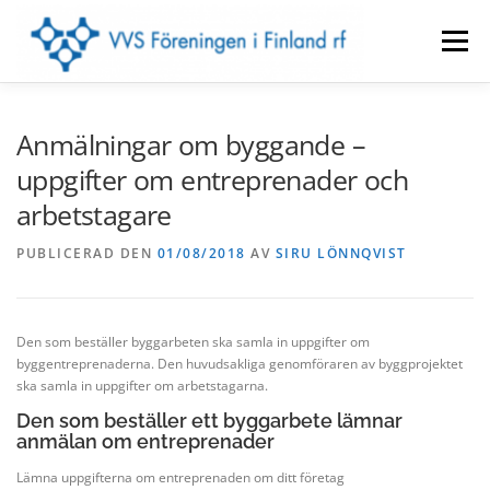
Hoppa
till
Meny
innehåll
FÖRENINGEN
LOKALAVDELNINGAR
Anmälningar om byggande –
uppgifter om entreprenader och
arbetstagare
EVENEMANG
BYGGINFO
VVS-TIDNINGEN
PUBLICERAD DEN
01/08/2018
AV
SIRU LÖNNQVIST
KONTAKTUPPGIFTER
MEDLEM
SUOMEKSI
Den som beställer byggarbeten ska samla in uppgifter om
byggentreprenaderna. Den huvudsakliga genomföraren av byggprojektet
IN ENGLISH
ska samla in uppgifter om arbetstagarna.
Den som beställer ett byggarbete lämnar
anmälan om entreprenader
Lämna uppgifterna om entreprenaden om ditt företag