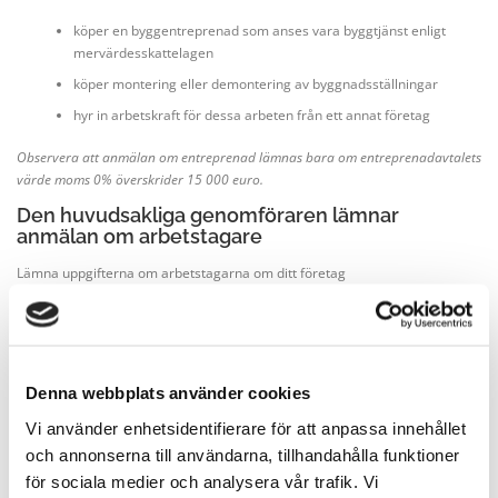
köper en byggentreprenad som anses vara byggtjänst enligt
mervärdesskattelagen
köper montering eller demontering av byggnadsställningar
hyr in arbetskraft för dessa arbeten från ett annat företag
Observera att anmälan om entreprenad lämnas bara om entreprenadavtalets
värde moms 0% överskrider 15 000 euro.
Den huvudsakliga genomföraren lämnar
anmälan om arbetstagare
Lämna uppgifterna om arbetstagarna om ditt företag
är den huvudsakliga genomföraren av byggprojektet
eller
Denna webbplats använder cookies
är byggherre för en gemensam byggarbetsplats och någon
huvudsaklig genomförare av byggprojektet inte har utsetts.
Vi använder enhetsidentifierare för att anpassa innehållet
och annonserna till användarna, tillhandahålla funktioner
Observera att anmälan om arbetstagare lämnas bara om det sammanlagda
för sociala medier och analysera vår trafik. Vi
värdet av de entreprenader byggherren köpt överskrider 15 000 euro moms