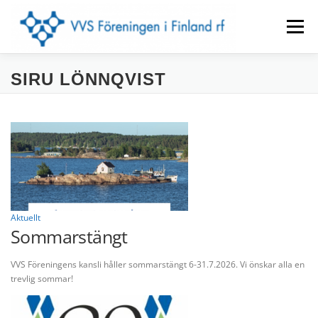
Hoppa
till
Meny
innehåll
SIRU LÖNNQVIST
FÖRENINGEN
LOKALAVDELNINGAR
EVENEMANG
BYGGINFO
VVS-TIDNINGEN
KONTAKTUPPGIFTER
MEDLEM
SUOMEKSI
Aktuellt
Sommarstängt
IN ENGLISH
VVS Föreningens kansli håller sommarstängt 6-31.7.2026. Vi önskar alla en
trevlig sommar!