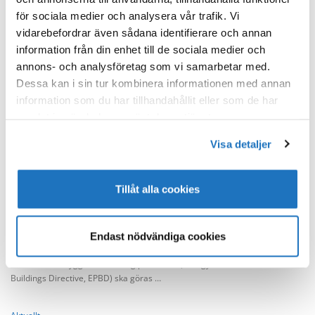
Det finns inget utdrag eftersom detta är ett skyddat inlägg.
för sociala medier och analysera vår trafik. Vi
vidarebefordrar även sådana identifierare och annan
Aktuellt
information från din enhet till de sociala medier och
Ta i bruk efterfrågeflexibilitet när
annons- och analysföretag som vi samarbetar med.
tekniska system förnyas
Dessa kan i sin tur kombinera informationen med annan
information som du har tillhandahållit eller som de har
I servicefastigheter kan efterfrågeflexibilitet i elanvändningen ge extra
samlat in när du har använt deras tjänster.
intäkter från reservmarknaderna. När den egna energianvändningen styrs
med hjälp av efterfrågeflexibilitet är det också möjligt att uppnå
Visa detaljer
besparingar och minska utsläppen …
Tillåt alla cookies
Aktuellt
/
Bygginfo
EPBD författningar på remissrunda
Endast nödvändiga cookies
Miljöministeriet har sänt tre regeringspropositioner och två förordningar
på remiss. Dessa genomför de ändringar som enligt det reviderade
direktivet om byggnaders energiprestanda (Energy Performance of
Buildings Directive, EPBD) ska göras …