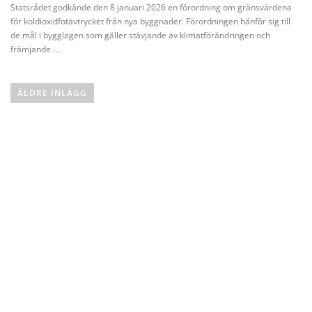
Statsrådet godkände den 8 januari 2026 en förordning om gränsvärdena
för koldioxidfotavtrycket från nya byggnader. Förordningen hänför sig till
de mål i bygglagen som gäller stävjande av klimatförändringen och
främjande …
I
n
ÄLDRE INLÄGG
l
ä
g
g
s
n
a
v
i
g
e
r