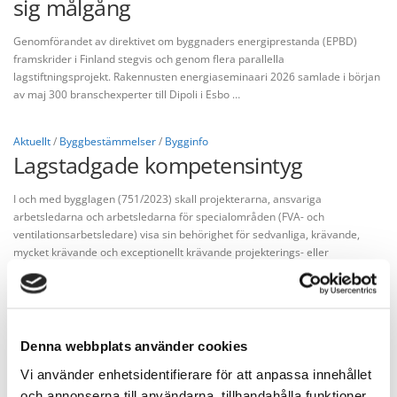
sig målgång
Genomförandet av direktivet om byggnaders energiprestanda (EPBD)
framskrider i Finland stegvis och genom flera parallella
lagstiftningsprojekt. Rakennusten energiaseminaari 2026 samlade i början
av maj 300 branschexperter till Dipoli i Esbo …
Aktuellt
/
Byggbestämmelser
/
Bygginfo
Lagstadgade kompetensintyg
I och med bygglagen (751/2023) skall projekterarna, ansvariga
arbetsledarna och arbetsledarna för specialområden (FVA- och
ventilationsarbetsledare) visa sin behörighet för sedvanliga, krävande,
mycket krävande och exceptionellt krävande projekterings- eller
arbetsledningsuppgifter …
Uncategorized
Skyddad: Möteshandlingar för
Denna webbplats använder cookies
årsmötet 2026
Vi använder enhetsidentifierare för att anpassa innehållet
och annonserna till användarna, tillhandahålla funktioner