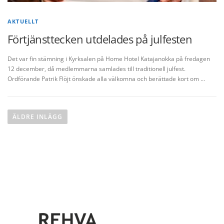
AKTUELLT
Förtjänsttecken utdelades på julfesten
Det var fin stämning i Kyrksalen på Home Hotel Katajanokka på fredagen
12 december, då medlemmarna samlades till traditionell julfest.
Ordförande Patrik Flöjt önskade alla välkomna och berättade kort om …
I
n
ÄLDRE INLÄGG
l
ä
g
g
s
n
a
v