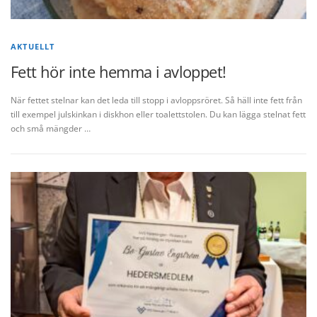
AKTUELLT
Fett hör inte hemma i avloppet!
När fettet stelnar kan det leda till stopp i avloppsröret. Så häll inte fett från
till exempel julskinkan i diskhon eller toalettstolen. Du kan lägga stelnat fett
och små mängder …