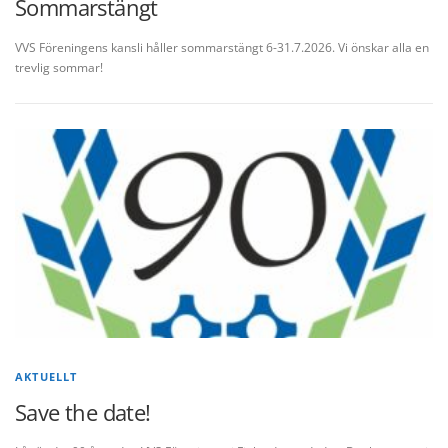
Sommarstängt
VVS Föreningens kansli håller sommarstängt 6-31.7.2026. Vi önskar alla en
trevlig sommar!
AKTUELLT
Save the date!