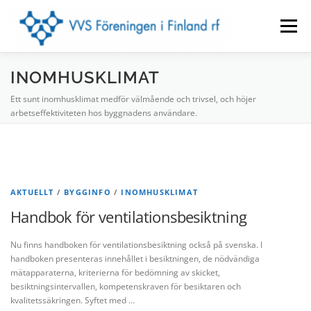
Hoppa
till
Meny
innehåll
INOMHUSKLIMAT
FÖRENINGEN
LOKALAVDELNINGAR
Ett sunt inomhusklimat medför välmående och trivsel, och höjer
arbetseffektiviteten hos byggnadens användare.
EVENEMANG
BYGGINFO
VVS-TIDNINGEN
KONTAKTUPPGIFTER
MEDLEM
SUOMEKSI
AKTUELLT
/
BYGGINFO
/
INOMHUSKLIMAT
Handbok för ventilationsbesiktning
IN ENGLISH
Nu finns handboken för ventilationsbesiktning också på svenska. I
handboken presenteras innehållet i besiktningen, de nödvändiga
mätapparaterna, kriterierna för bedömning av skicket,
besiktningsintervallen, kompetenskraven för besiktaren och
kvalitetssäkringen. Syftet med …