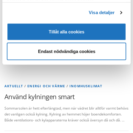
samlat in när du har använt deras tjänster.
Visa detaljer
BYGGINFO
/
INOMHUSKLIMAT
Kriterier för luftrenare
Tillåt alla cookies
I och med coronapandemin har betydelsen av ett bra inneklimat fått allt
större uppmärksamhet. Många lägger vikt vid hur ren den luft är som vi
andas. Detta har ökat även …
Endast nödvändiga cookies
AKTUELLT
/
ENERGI OCH VÄRME
/
INOMHUSKLIMAT
Använd kylningen smart
Sommarsolen är hett efterlängtad, men när vädret blir alltför varmt behövs
det vanligen också kylning. Kylning av hemmet höjer boendekomforten.
Både ventilations- och kylapparaterna kräver också översyn då och då. …