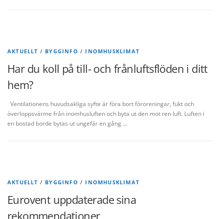
AKTUELLT
/
BYGGINFO
/
INOMHUSKLIMAT
Har du koll på till- och frånluftsflöden i ditt
hem?
Ventilationens huvudsakliga syfte är föra bort föroreningar, fukt och
överloppsvärme från inomhusluften och byta ut den mot ren luft. Luften i
en bostad borde bytas ut ungefär en gång …
AKTUELLT
/
BYGGINFO
/
INOMHUSKLIMAT
Eurovent uppdaterade sina
rekommendationer