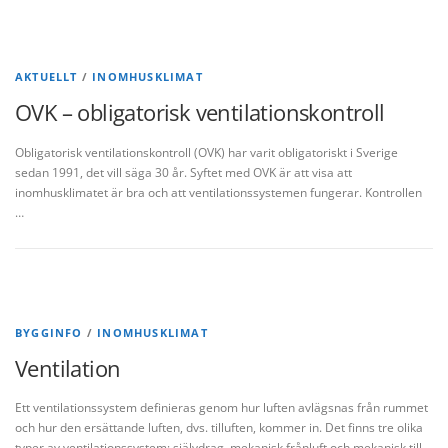
AKTUELLT
/
INOMHUSKLIMAT
OVK – obligatorisk ventilationskontroll
Obligatorisk ventilationskontroll (OVK) har varit obligatoriskt i Sverige
sedan 1991, det vill säga 30 år. Syftet med OVK är att visa att
inomhusklimatet är bra och att ventilationssystemen fungerar. Kontrollen
…
BYGGINFO
/
INOMHUSKLIMAT
Ventilation
Ett ventilationssystem definieras genom hur luften avlägsnas från rummet
och hur den ersättande luften, dvs. tilluften, kommer in. Det finns tre olika
typer av ventilationssystem: självdrag, mekanisk frånluft och mekanisk till-