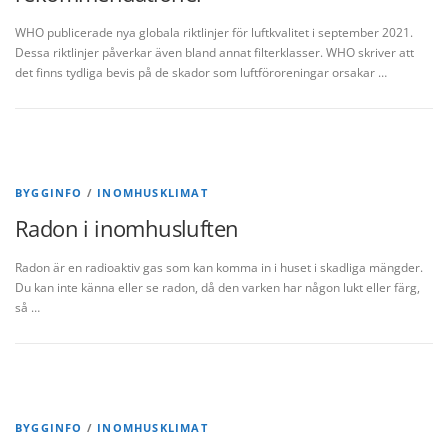
WHO publicerade nya globala riktlinjer för luftkvalitet i september 2021.
Dessa riktlinjer påverkar även bland annat filterklasser. WHO skriver att
det finns tydliga bevis på de skador som luftföroreningar orsakar …
BYGGINFO
/
INOMHUSKLIMAT
Radon i inomhusluften
Radon är en radioaktiv gas som kan komma in i huset i skadliga mängder.
Du kan inte känna eller se radon, då den varken har någon lukt eller färg,
så …
BYGGINFO
/
INOMHUSKLIMAT