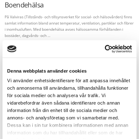
Boendehälsa
På Valviras (Tillstånds- och tillsynsverket för social- och hälsovården) finns
samlat information bland annat temperatur, ventilation, partiklar och fibrer
i inomhusluften. Med boendehälsa avses hälsosamma förhållanden i
bostäder, dagvårds- och …
Denna webbplats använder cookies
BYGGINFO
/
INOMHUSKLIMAT
/
ÖVRIGT
Vi använder enhetsidentifierare för att anpassa innehållet
Bra information om småhus och höghus
och annonserna till användarna, tillhandahålla funktioner
från olika årtionden
för sociala medier och analysera vår trafik. Vi
vidarebefordrar även sådana identifierare och annan
Statsrådet beslöt den 24 februari 2009 att sätta igång åtgärdsprogrammet
information från din enhet till de sociala medier och
Fukt- och mögeltalko. Det var ett femårigt verksamhetsprogram med syftet
annons- och analysföretag som vi samarbetar med.
att inleda en totalrenovering av byggnadsbeståndet i Finland genom att …
Dessa kan i sin tur kombinera informationen med annan
information som du har tillhandahållit eller som de har