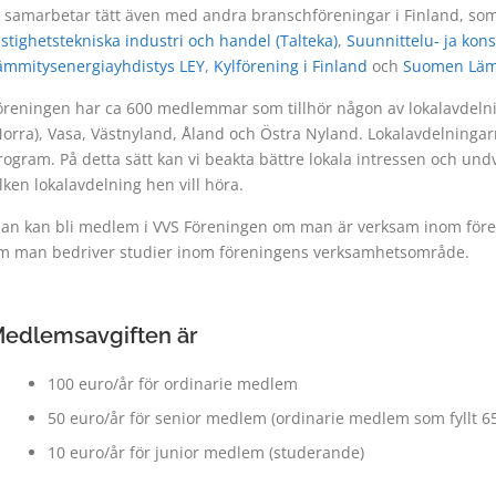
i samarbetar tätt även med andra branschföreningar i Finland, so
astighetstekniska industri och handel (Talteka)
,
Suunnittelu- ja kons
ämmitysenergiayhdistys LEY
,
Kylförening i Finland
och
Suomen Läm
öreningen har ca 600 medlemmar som tillhör någon av lokalavdelnin
Norra), Vasa, Västnyland, Åland och Östra Nyland. Lokalavdelningar
rogram. På detta sätt kan vi beakta bättre lokala intressen och und
ilken lokalavdelning hen vill höra.
an kan bli medlem i VVS Föreningen om man är verksam inom för
m man bedriver studier inom föreningens verksamhetsområde.
edlemsavgiften är
100 euro/år för ordinarie medlem
50 euro/år för senior medlem (ordinarie medlem som fyllt 65 å
10 euro/år för junior medlem (studerande)