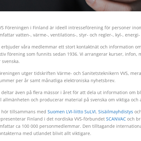
VS Föreningen i Finland är ideell intresseförening för personer 
mfattar vatten-, värme-, ventilations-, styr- och regler-, kyl-, energi
i erbjuder våra medlemmar ett stort kontaktnät och information o
ktiv förening som funnits sedan 1936. Vi arrangerar kurser, infon, 
r svenska.
öreningen utger tidskriften Värme- och Sanitetsteknikern VVS, mer
ummer per år samt månatliga elektroniska nyhetsbrev.
i deltar även på flera mässor i året för att dela ut information om 
ill allmänheten och producerar material på svenska om viktiga och
i hör tillsammans med
Suomen LVI-liitto SuLVI
,
Sisäilmayhdistys
oc
epresenterar Finland i det nordiska VVS-förbundet
SCANVAC
och br
mfattar ca 100 000 personmedlemmar. Den tilltagande internationa
ontakterna med utlandet blivit allt viktigare.