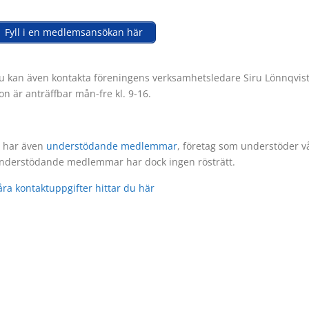
Fyll i en medlemsansökan här
u kan även kontakta föreningens verksamhetsledare Siru Lönnqvist t
on är anträffbar mån-fre kl. 9-16.
i har även
understödande medlemmar
, företag som understöder vå
nderstödande medlemmar har dock ingen rösträtt.
åra kontaktuppgifter hittar du här