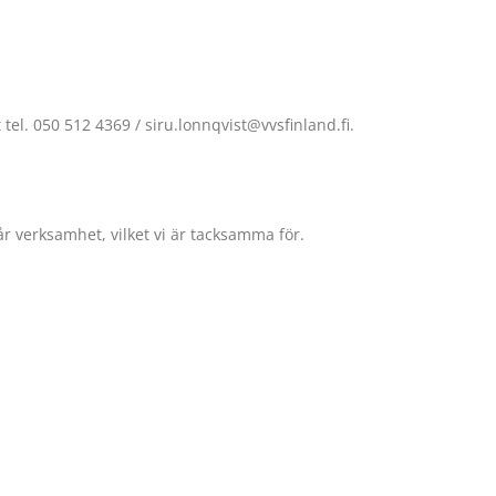
el. 050 512 4369 / siru.lonnqvist@vvsfinland.fi.
r verksamhet, vilket vi är tacksamma för.