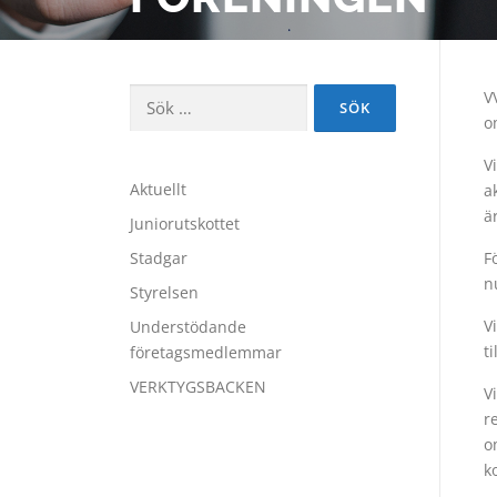
Sök
V
efter:
o
V
Aktuellt
a
ä
Juniorutskottet
Stadgar
F
n
Styrelsen
V
Understödande
t
företagsmedlemmar
VERKTYGSBACKEN
V
r
o
k