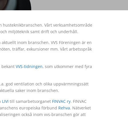
inom husteknikbranschen. Vårt verksamhetsområde
- och miljöteknik samt drift och underhåll.
m aktuellt inom branschen. VVS Föreningen är en
möten, träffar, exkursioner mm. Vårt arbetsspråk
a bekant
VVS-tidningen
, som utkommer med fyra
bl.a. god ventilation och olika uppvärmningssätt
 aktuella saker inom branschen.
h
LIVI
till samarbetsorganet
FINVAC ry
. FINVAC
anschens europeiska förbund
Rehva
. Nätverket
liseringen också inom vvs-branschen gör att