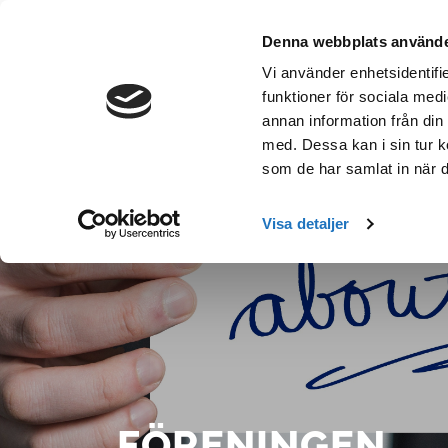
Hoppa
till
Denna webbplats använde
innehåll
Vi använder enhetsidentifie
funktioner för sociala medi
FÖRENINGEN
LOKALAVDELNINGAR
annan information från din
med. Dessa kan i sin tur k
som de har samlat in när d
Visa detaljer
FÖRENINGEN