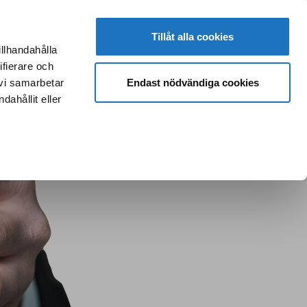
Tillåt alla cookies
illhandahålla
ifierare och
KTUPPGIFTER
MEDLEM
SUOMEKSI
IN ENGLISH
Endast nödvändiga cookies
 vi samarbetar
ahållit eller