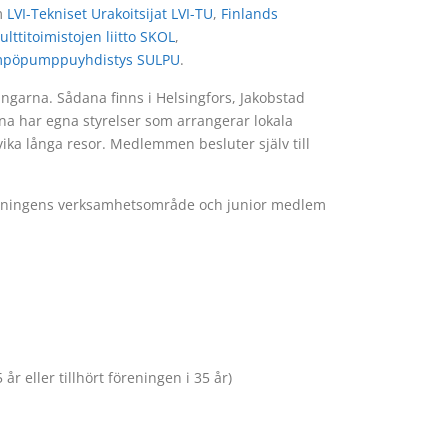
m
LVI-Tekniset Urakoitsijat LVI-TU
,
Finlands
ulttitoimistojen liitto SKOL
,
pöpumppuyhdistys SULPU
.
garna. Sådana finns i Helsingfors, Jakobstad
na har egna styrelser som arrangerar lokala
vika långa resor. Medlemmen besluter själv till
eningens verksamhetsområde och junior medlem
r eller tillhört föreningen i 35 år)