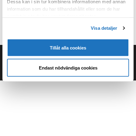
Dessa kan i sin tur kombinera informationen med annan
information som du har tillhandahållit eller som de har
samlat in när du har använt deras tjänster.
Visa detaljer
Tillåt alla cookies
Upphovsrätt © 2026 VVS Föreningen i Finland
–
Tema
OnePress
från FameThemes |
Integritetspolicy
Endast nödvändiga cookies