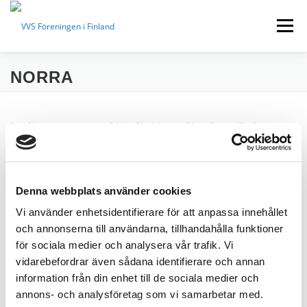
Hoppa
till
Meny
innehåll
NORRA
FÖRENINGEN
LOKALAVDELNINGAR
[wp_file_manager access_folder=”Avdelningar/Norra” view =”list”
EVENEMANG
BYGGINFO
VVS-TIDNINGEN
allowed_roles=”avdelning-norra”]
KONTAKTUPPGIFTER
MEDLEM
SUOMEKSI
Denna webbplats använder cookies
Vi använder enhetsidentifierare för att anpassa innehållet
och annonserna till användarna, tillhandahålla funktioner
IN ENGLISH
för sociala medier och analysera vår trafik. Vi
vidarebefordrar även sådana identifierare och annan
information från din enhet till de sociala medier och
annons- och analysföretag som vi samarbetar med.