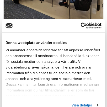
Juniorutskottet arrangerar program som intresserar speciellt föreningens
yngre medlemmar (studerande och medlemmar som nyligen kommit ut till
Denna webbplats använder cookies
arbetslivet).
Vi använder enhetsidentifierare för att anpassa innehållet
och annonserna till användarna, tillhandahålla funktioner
för sociala medier och analysera vår trafik. Vi
Bekanta dig med rapporten om ISH 2023 mässan
vidarebefordrar även sådana identifierare och annan
information från din enhet till de sociala medier och
annons- och analysföretag som vi samarbetar med.
Dessa kan i sin tur kombinera informationen med annan
information som du har tillhandahållit eller som de har
samlat in när du har använt deras tjänster.
Visa detaljer