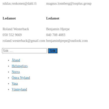
niklas.renkonen@dahl.fi
magnus.lonnberg@isoplus.group
Ledamot
Ledamot
Roland Westerback
Benjamin Hjerpe
050 552 9669
040 708 4083
roland.westerback@gmail.com
benjaminhjerpe@outlook.com
Sök
efter:
Åland
Helsingfors
Norra
Östra Nyland
Vasa
Västnyland