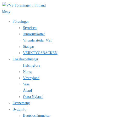
Hoppa
till
Meny
innehåll
Föreningen
Styrelsen
Juniorutskottet
Vi understöder VSF
Stadgar
VERKTYGSBACKEN
Lokalavdelningar
Helsingfors
Norra
Västnyland
Vasa
Åland
Östra Nyland
Evenemang
Bygginfo
Byggbestämmelser