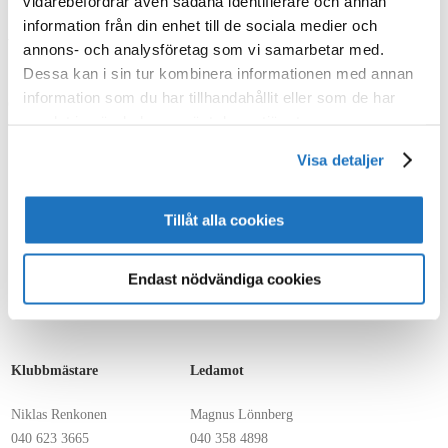
vidarebefordrar även sådana identifierare och annan
information från din enhet till de sociala medier och
Vasa lokalavdelning (VA)
annons- och analysföretag som vi samarbetar med.
Dessa kan i sin tur kombinera informationen med annan
information som du har tillhandahållit eller som de har
Grundad 1962
samlat in när du har använt deras tjänster.
Lokalavdelningsstyrelse 2026
Visa detaljer
Ordförande
Vice ordf. /Sekr./Kassör
Tillåt alla cookies
Stefan Nygård
Mikael Enkvist
Endast nödvändiga cookies
050 517 7285
040 510 3544
stefan.nygard@ovph.fi
mikael.enkvist@onninen.com
Klubbmästare
Ledamot
Niklas Renkonen
Magnus Lönnberg
040 623 3665
040 358 4898