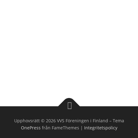
Upphovsrätt © 2026 VVS Föreningen i Finland
–
Tema
OnePress
från FameThemes |
Integritetspolicy