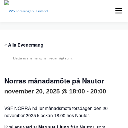
Hoppa
till
Meny
innehåll
FÖRENINGEN
LOKALAVDELNINGAR
« Alla Evenemang
EVENEMANG
BYGGINFO
VVS-TIDNINGEN
Detta evenemang har redan ägt rum.
KONTAKTUPPGIFTER
MEDLEM
SUOMEKSI
Norras månadsmöte på Nautor
november 20, 2025 @ 18:00
-
20:00
IN ENGLISH
VSF NORRA håller månadsmöte torsdagen den 20
november 2025 klockan 18.00 hos Nautor.
Kvällens värd är
Magnus Ljung
från
Nautor
, som