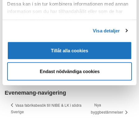
Dessa kan i sin tur kombinera informationen med annan
18:00 - 20:00
information som du har tillhandahållit eller som de har
Evenemang Kategori:
samlat in när du har använt deras tjänster.
VSF evenemang
Visa detaljer
PLATS
Tillåt alla cookies
Nautor
Borgmästargrundsvägen 16
Endast nödvändiga cookies
Jakobstad
,
+ Google Map
Evenemang-navigering
Nya
Vasa fabriksbesök till NIBE & LK i södra
Sverige
byggbestämmelser