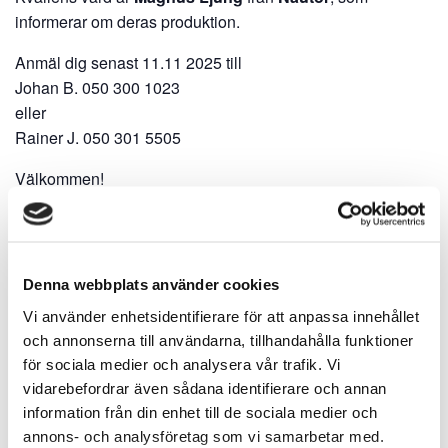
informerar om deras produktion.
Anmäl dig senast 11.11 2025 till
Johan B. 050 300 1023
eller
Rainer J. 050 301 5505
Välkommen!
Lägg till i kalender
Denna webbplats använder cookies
Vi använder enhetsidentifierare för att anpassa innehållet
och annonserna till användarna, tillhandahålla funktioner
DETALJER
ARRANGÖRER
för sociala medier och analysera vår trafik. Vi
Datum:
VSF
vidarebefordrar även sådana identifierare och annan
NOVEMBER 20, 2025
information från din enhet till de sociala medier och
Norra
annons- och analysföretag som vi samarbetar med.
Tid: