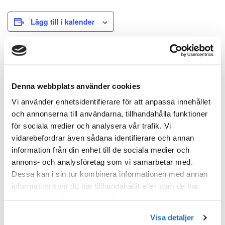
Lägg till i kalender
DETALJER
Datum:
Denna webbplats använder cookies
OKTOBER 29
Vi använder enhetsidentifierare för att anpassa innehållet
Tid:
och annonserna till användarna, tillhandahålla funktioner
17:30 - 20:30
för sociala medier och analysera vår trafik. Vi
Evenemang Kategori:
vidarebefordrar även sådana identifierare och annan
VSF evenemang
information från din enhet till de sociala medier och
annons- och analysföretag som vi samarbetar med.
Dessa kan i sin tur kombinera informationen med annan
information som du har tillhandahållit eller som de har
PLATS
samlat in när du har använt deras tjänster.
VVS Föreningen i Finland rf
Visa detaljer
Cittertorget 5