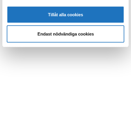
Helsingfors
,
00420
Finland
+ Google Map
Tillåt alla cookies
Evenemang-navigering
VSF 90-års
Östra Nylands exkursion till Onnela och
Endast nödvändiga cookies
Wavins fabrik
jubileumsfest