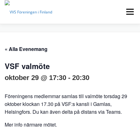
Hoppa
till
Meny
innehåll
FÖRENINGEN
LOKALAVDELNINGAR
« Alla Evenemang
EVENEMANG
BYGGINFO
VVS-TIDNINGEN
VSF valmöte
oktober 29 @ 17:30
-
20:30
KONTAKTUPPGIFTER
MEDLEM
SUOMEKSI
Föreningens medlemmar samlas till valmöte torsdag 29
oktober klockan 17.30 på VSF:s kansli i Gamlas,
IN ENGLISH
Helsingfors. Du kan även delta på distans via Teams.
Mer info närmare mötet.