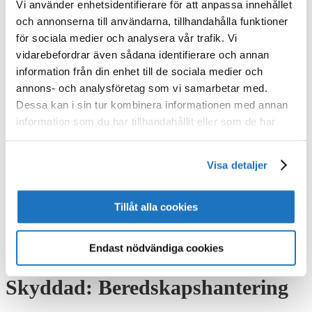
Vi använder enhetsidentifierare för att anpassa innehållet
Energi och värme
och annonserna till användarna, tillhandahålla funktioner
Inomhusklimat
för sociala medier och analysera vår trafik. Vi
Vatten och avlopp
vidarebefordrar även sådana identifierare och annan
Övrigt
information från din enhet till de sociala medier och
VVS-tidningen
annons- och analysföretag som vi samarbetar med.
E-tidning
Dessa kan i sin tur kombinera informationen med annan
Prenumerera
information som du har tillhandahållit eller som de har
Kontaktuppgifter
samlat in när du har använt deras tjänster.
Medlem
Bli medlem
Visa detaljer
Registrering
Logga in
Tillåt alla cookies
Suomeksi
In English
Endast nödvändiga cookies
Skyddad: Beredskapshantering