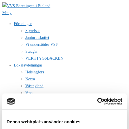
Hoppa
till
Meny
innehåll
Föreningen
Styrelsen
Juniorutskottet
Vi understöder VSF
Stadgar
VERKTYGSBACKEN
Lokalavdelningar
Helsingfors
Norra
Västnyland
Vasa
Åland
Östra Nyland
Evenemang
Bygginfo
Denna webbplats använder cookies
Byggbestämmelser