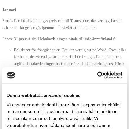
Januari
Siru kallar lokalavdelningsstyrelserna till Teamsmöte, där verktygsbacken
och praktiska grejer gås igenom. Önskvärt att alla deltar.
Senast 31 januari skall lokalavdelningen sända till info@vvsfinland.fi
Bokslutet
för föregående år. Det kan vara gjort på Word, Excel eller
för hand, det väsentliga är att det där bör framgå alla intäkter och
utgifter lokalavdelningen haft under året. Lokalavdelningens siffror
sätts in i föreningens bokslut, som centralstyrelsen är juridiskt
ansvarig för, eftersom lokalavdelningarna inte är egna registrerade
föreningar.
Denna webbplats använder cookies
Verksamhetsberättelsen
. I verksamhetsberättelsen bör finnas info
om vem som suttit i styrelsen, vilka evenemang lokalavdelningen har
Vi använder enhetsidentifierare för att anpassa innehållet
arrangerat, ifall lokalavdelningen uppvaktat någon under året mm.
och annonserna till användarna, tillhandahålla funktioner
för sociala medier och analysera vår trafik. Vi
vidarebefordrar även sådana identifierare och annan