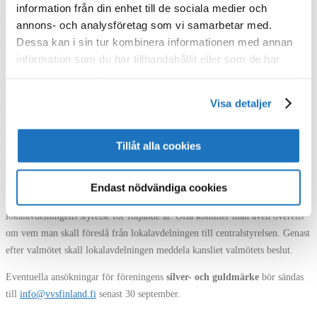
Februari-mars
information från din enhet till de sociala medier och
annons- och analysföretag som vi samarbetar med.
Normalt brukar lokalavdelningen arrangera ett
årsmöte
inom februari-
Dessa kan i sin tur kombinera informationen med annan
mars, där lokalavdelningens räkenskaper och verksamhet presenteras för
information som du har tillhandahållit eller som de har
lokalavdelningens medlemmarna.
samlat in när du har använt deras tjänster.
September
Visa detaljer
Förslag till
råd
bör sändas till
info@vvsfinland.fi
senast 30 september. Den
person som föreslår någon till råd bör förutom motivering även skriftligen
Tillåt alla cookies
ge information om personen han föreslår (så att det går att göra en kraschan
på basen av informationen).
Endast nödvändiga cookies
Lokalavdelningen skall arrangera
valmöte
. På valmötet väljs
lokalavdelningens styrelse för följande år. Ofta kommer man även överens
om vem man skall föreslå från lokalavdelningen till centralstyrelsen. Genast
efter valmötet skall lokalavdelningen meddela kansliet valmötets beslut.
Eventuella ansökningar för föreningens
silver- och guldmärke
bör sändas
till
info@vvsfinland.fi
senast 30 september.