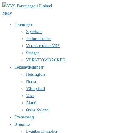
Hoppa
till
Meny
innehåll
Föreningen
Styrelsen
Juniorutskottet
Vi understöder VSF
Stadgar
VERKTYGSBACKEN
Lokalavdelningar
Helsingfors
Norra
Västnyland
Vasa
Åland
Östra Nyland
Evenemang
Bygginfo
Byggbestämmelser