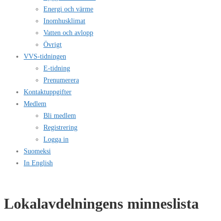
Energi och värme
Inomhusklimat
Vatten och avlopp
Övrigt
VVS-tidningen
E-tidning
Prenumerera
Kontaktuppgifter
Medlem
Bli medlem
Registrering
Logga in
Suomeksi
In English
Lokalavdelningens minneslista