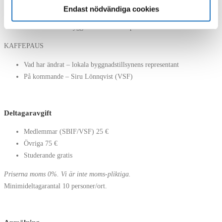
Endast nödvändiga cookies
Öppning – Joakim Högström (SBIF)
Brandsäkerhet i byggnader – brandinspektör
KAFFEPAUS
Vad har ändrat – lokala byggnadstillsynens representant
På kommande – Siru Lönnqvist (VSF)
Deltagaravgift
Medlemmar (SBIF/VSF) 25 €
Övriga 75 €
Studerande gratis
Priserna moms 0%. Vi är inte moms-pliktiga.
Minimideltagarantal 10 personer/ort.