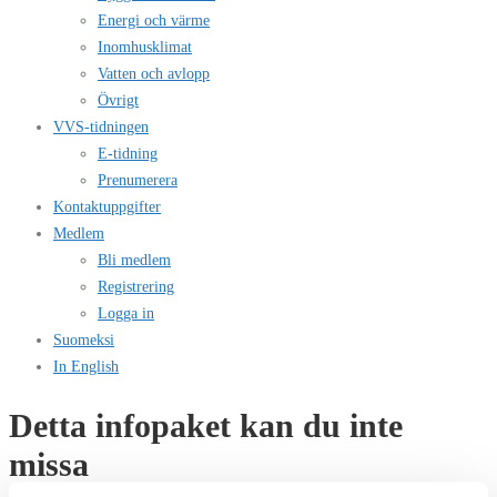
Energi och värme
Inomhusklimat
Vatten och avlopp
Övrigt
VVS-tidningen
E-tidning
Prenumerera
Kontaktuppgifter
Medlem
Bli medlem
Registrering
Logga in
Suomeksi
In English
Detta infopaket kan du inte
missa