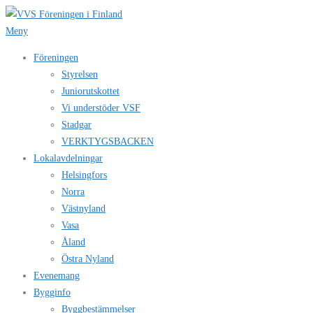
Hoppa
till
Meny
innehåll
Föreningen
Styrelsen
Juniorutskottet
Vi understöder VSF
Stadgar
VERKTYGSBACKEN
Lokalavdelningar
Helsingfors
Norra
Västnyland
Vasa
Åland
Östra Nyland
Evenemang
Bygginfo
Byggbestämmelser