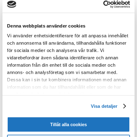
Publicerad den
14/08/2019
15/08/2019
av
Siru Lönnqvist
Höstens infoturné
Denna webbplats använder cookies
arrangeras av VSF i samarbete med Svenska Byggmästare- och Ingenjörs-
Vi använder enhetsidentifierare för att anpassa innehållet
förbundet YH i Finland. Kom och hör hur det nya bestämmelserna påverkat
och annonserna till användarna, tillhandahålla funktioner
byggbranschen. På tillfället får du även höra om brandsäkerhet i byggnader
för sociala medier och analysera vår trafik. Vi
och veta om vad som bereds som bäst inom EU och miljöministeriet.
vidarebefordrar även sådana identifierare och annan
information från din enhet till de sociala medier och
Vi besöker
annons- och analysföretag som vi samarbetar med.
17.9 Helsingfors, Arcada
Dessa kan i sin tur kombinera informationen med annan
19.9 Borgå, Kulturhuset Grand
information som du har tillhandahållit eller som de har
24.9 Vasa, Novia
samlat in när du har använt deras tjänster.
26.9 Pargas, Stadshuset
Visa detaljer
Program
Tillåt alla cookies
kl. 12:30-16:00