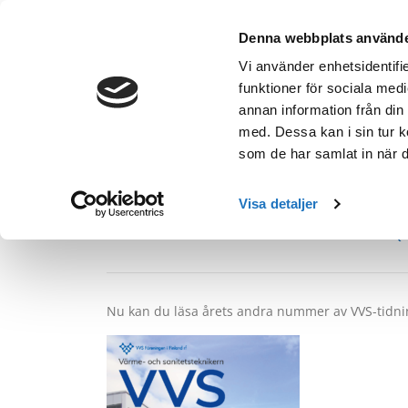
Hoppa
till
Denna webbplats använde
innehåll
Vi använder enhetsidentifie
funktioner för sociala medi
FÖRENINGEN
LOKALAVDELNINGAR
annan information från din
med. Dessa kan i sin tur k
som de har samlat in när d
VVS 2/2022 har utkomm
Visa detaljer
PUBLICERAD DEN
19/05/2022
AV
SIRU LÖNNQV
Nu kan du läsa årets andra nummer av VVS-tidn