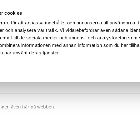
r cookies
rare för att anpassa innehållet och annonserna till användarna, t
er och analysera vår trafik. Vi vidarebefordrar även sådana ident
EVENEMANG
BYGGINFO
VVS-TIDNINGEN
KONTA
 enhet till de sociala medier och annons- och analysföretag som
ombinera informationen med annan information som du har tillhand
u har använt deras tjänster.
it!
IST
ingen även här på webben.