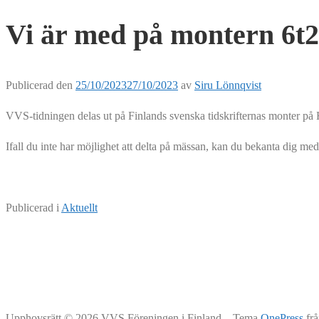
Vi är med på montern 6t20
Publicerad den
25/10/2023
27/10/2023
av
Siru Lönnqvist
VVS-tidningen delas ut på Finlands svenska tidskrifternas monter på 
Ifall du inte har möjlighet att delta på mässan, kan du bekanta dig me
Publicerad i
Aktuellt
Upphovsrätt © 2026 VVS Föreningen i Finland
–
Tema
OnePress
fr