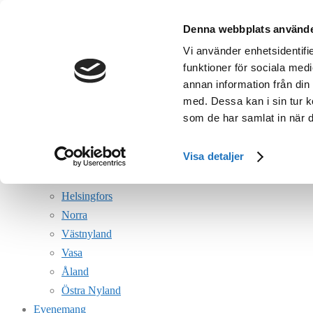
Hoppa
Denna webbplats använde
till
Meny
Vi använder enhetsidentifie
innehåll
Föreningen
funktioner för sociala medi
Styrelsen
annan information från din
med. Dessa kan i sin tur k
Juniorutskottet
som de har samlat in när d
Vi understöder VSF
Stadgar
Visa detaljer
VERKTYGSBACKEN
Lokalavdelningar
Helsingfors
Norra
Västnyland
Vasa
Åland
Östra Nyland
Evenemang