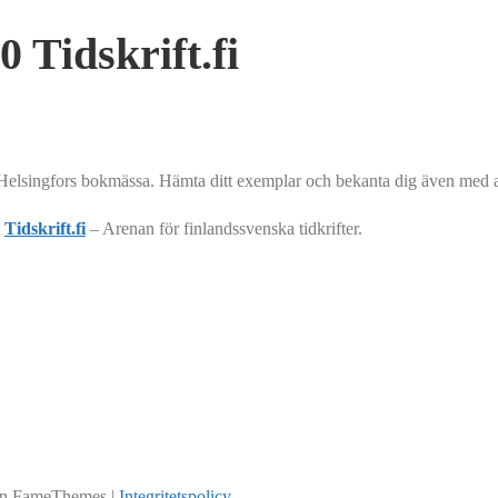
 Tidskrift.fi
Helsingfors bokmässa. Hämta ditt exemplar och bekanta dig även med an
d
Tidskrift.fi
– Arenan för finlandssvenska tidkrifter.
ån FameThemes |
Integritetspolicy