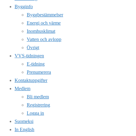
Bygginfo
Byggbestämmelser
Energi och värme
Inomhusklimat
Vatten och avlopp
Övrigt
VVS-tidningen
E-tidning
Prenumerera
Kontaktuppgifter
Medlem
Bli medlem
Registrering
Logga in
Suomeksi
In English