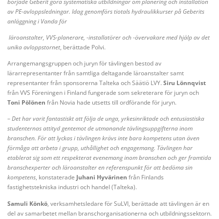
började Geberit göra systematiska utbildningar om planering och installation
av PE-avloppsledningar. Idag genomförs tiotals hydraulikkurser på Geberits
anläggning i Vanda för
läroanstalter, VVS-planerare, -installatörer och -övervakare med hjälp av det
unika avloppstornet
, berättade Polvi.
Arrangemangsgruppen och juryn för tävlingen bestod av
lärarrepresentanter från samtliga deltagande läroanstalter samt
representanter från sponsorerna Talteka och Säätiö LVY.
Siru Lönnqvist
från VVS Föreningen i Finland fungerade som sekreterare för juryn och
Toni Pölönen
från Novia hade utsetts till ordförande för juryn.
–
Det har varit fantastiskt att följa de unga, yrkesinriktade och entusiastiska
studenternas attityd gentemot de utmanande tävlingsuppgifterna inom
branschen. För att lyckas i tävlingen krävs inte bara kompetens utan även
förmåga att arbeta i grupp, uthållighet och engagemang. Tävlingen har
etablerat sig som ett respekterat evenemang inom branschen och ger framtida
branschexperter och läroanstalter en referenspunkt för att bedöma sin
kompetens
, konstaterade
Juhani Hyvärinen
från Finlands
fastighetstekniska industri och handel (Talteka).
Samuli Könkö
, verksamhetsledare för SuLVI, berättade att tävlingen är en
del av samarbetet mellan branschorganisationerna och utbildningssektorn.