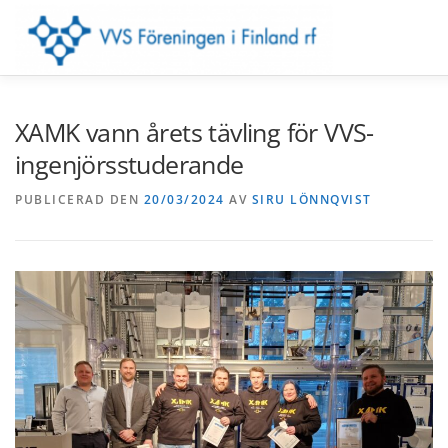
Hoppa
till
innehåll
FÖRENINGEN
LOKALAVDELNINGAR
EVENEMANG
XAMK vann årets tävling för VVS-
ingenjörsstuderande
KONTAKTUPPGIFTER
MEDLEM
SUOMEKSI
IN 
PUBLICERAD DEN
20/03/2024
AV
SIRU LÖNNQVIST