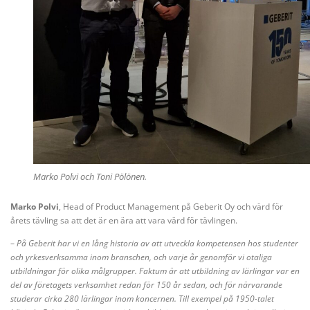
Marko Polvi och Toni Pölönen.
Marko Polvi
, Head of Product Management på Geberit Oy och värd för
årets tävling sa att det är en ära att vara värd för tävlingen.
–
På Geberit har vi en lång historia av att utveckla kompetensen hos studenter
och yrkesverksamma inom branschen, och varje år genomför vi otaliga
utbildningar för olika målgrupper. Faktum är att utbildning av lärlingar var en
del av företagets verksamhet redan för 150 år sedan, och för närvarande
studerar cirka 280 lärlingar inom koncernen. Till exempel på 1950-talet