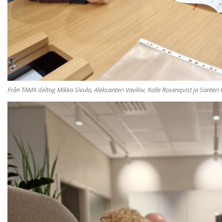
Från TAMK deltog Mikko Sivula, Aleksanteri Vavilov, Kalle Rosenqvist ja Santeri