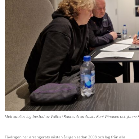
Metropolias lag bestod av Valtteri Ranne, Aron Ausin, Roni Viinanen och Jonn
Tävlingen har arrangerats nästan årligen sedan 2008 och lag från alla