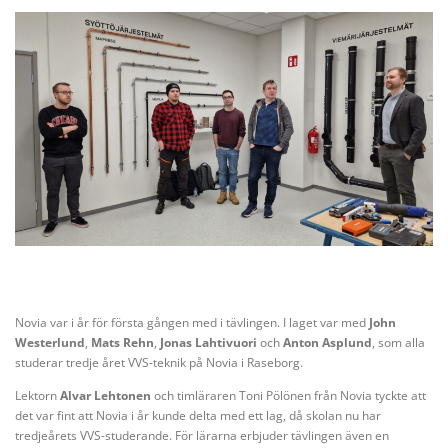
Novia var i år för första gången med i tävlingen. I laget var med
John
Westerlund
,
Mats Rehn
,
Jonas Lahtivuori
och
Anton Asplund
, som alla
studerar tredje året VVS-teknik på Novia i Raseborg.
Lektorn
Alvar Lehtonen
och timläraren Toni Pölönen från Novia tyckte att
det var fint att Novia i år kunde delta med ett lag, då skolan nu har
tredjeårets VVS-studerande. För lärarna erbjuder tävlingen även en