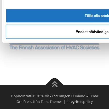
Tillåt alla coo
Endast nödvändiga
Upphovsrätt © 2026 VVS Föreningen i Finland
–
Tema
OnePress
från FameThemes |
Integritetspolicy