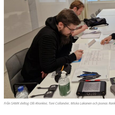
Från SAMK deltog Olli Ahonkivi, Toni Collander, Miska Lakanen och Joonas Rank