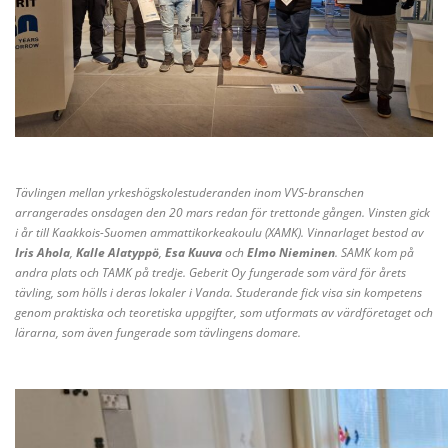
Tävlingen mellan yrkeshögskolestuderanden inom VVS-branschen
arrangerades onsdagen den 20 mars redan för trettonde gången. Vinsten gick
i år till Kaakkois-Suomen ammattikorkeakoulu (XAMK). Vinnarlaget bestod av
Iris Ahola
,
Kalle Alatyppö
,
Esa Kuuva
och
Elmo Nieminen
. SAMK kom på
andra plats och TAMK på tredje. Geberit Oy fungerade som värd för årets
tävling, som hölls i deras lokaler i Vanda. Studerande fick visa sin kompetens
genom praktiska och teoretiska uppgifter, som utformats av värdföretaget och
lärarna, som även fungerade som tävlingens domare.